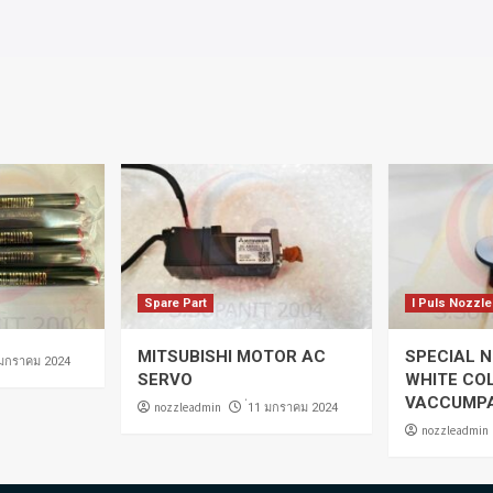
Spare Part
I Puls Nozzle
MITSUBISHI MOTOR AC
SPECIAL N
 มกราคม 2024
SERVO
WHITE CO
VACCUMP
nozzleadmin
่11 มกราคม 2024
nozzleadmin