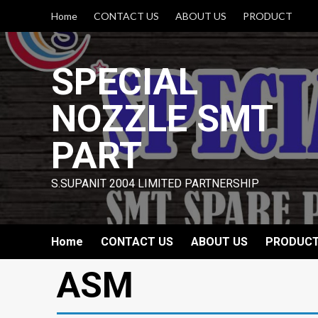
Skip
Home
CONTACT US
ABOUT US
PRODUCT
to
content
SPECIAL
NOZZLE SMT
PART
S.SUPANIT 2004 LIMITED PARTNERSHIP
Home
CONTACT US
ABOUT US
PRODUC
ASM