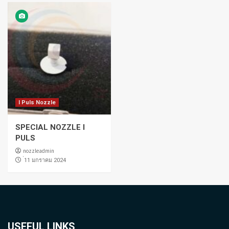
I Puls Nozzle
SPECIAL NOZZLE I
PULS
nozzleadmin
่11 มกราคม 2024
USEFUL LINKS