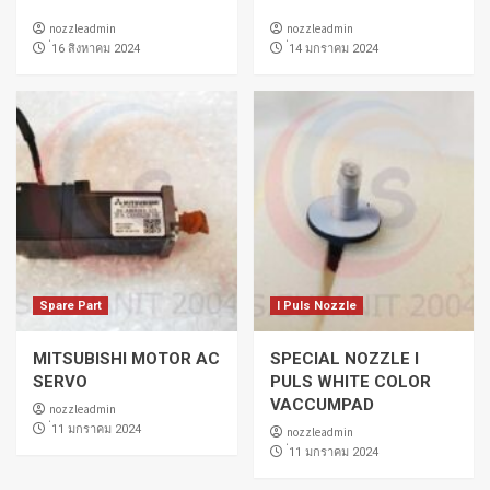
nozzleadmin
nozzleadmin
่16 สิงหาคม 2024
่14 มกราคม 2024
Spare Part
I Puls Nozzle
MITSUBISHI MOTOR AC
SPECIAL NOZZLE I
SERVO
PULS WHITE COLOR
VACCUMPAD
nozzleadmin
่11 มกราคม 2024
nozzleadmin
่11 มกราคม 2024