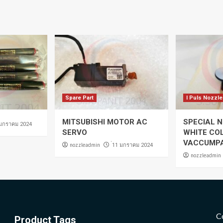
Spare Part
I Puls Nozzle
MITSUBISHI MOTOR AC
SPECIAL N
 มกราคม 2024
SERVO
WHITE CO
VACCUMP
nozzleadmin
่11 มกราคม 2024
nozzleadmin
C
Product Tags