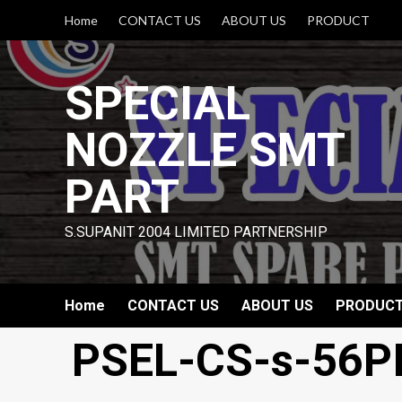
Skip
Home
CONTACT US
ABOUT US
PRODUCT
to
content
SPECIAL
NOZZLE SMT
PART
S.SUPANIT 2004 LIMITED PARTNERSHIP
Home
CONTACT US
ABOUT US
PRODUC
PSEL-CS-s-56PI