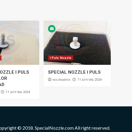
I Puls Nozzle
OZZLE I PULS
SPECIAL NOZZLE I PULS
LOR
nozzleadmin
่11 มกราคม 2024
AD
่11 มกราคม 2024
opyright © 2018. SpecialNozzle.com All right reserved.