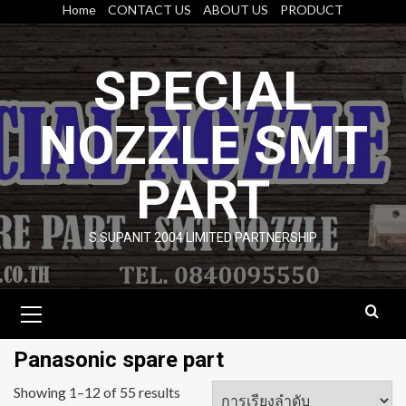
Skip
Home
CONTACT US
ABOUT US
PRODUCT
to
content
SPECIAL
NOZZLE SMT
PART
S.SUPANIT 2004 LIMITED PARTNERSHIP
Primary
Menu
Panasonic spare part
Showing 1–12 of 55 results