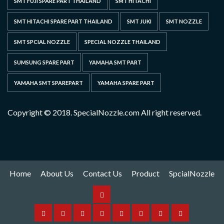
SMT FUJI SPARE PART THAILAND
SMT HITACHI
SMT HITACHI SPARE PART THAILAND
SMT JUKI
SMT NOZZLE
SMT SPCIAL NOZZLE
SPECIAL NOZZLE THAILAND
SUMSUNG SPARE PART
YAMAHA SMT PART
YAMAHA SMT SPAREPART
YAMAHA SPARE PART
Copyright © 2018. SpecialNozzle.com All right reserved.
Home
About Us
Contact Us
Product
SpcialNozzle
Product
Home
About
Contact
Spare
Yamaha
I
Hitachi
SpcialNozzle