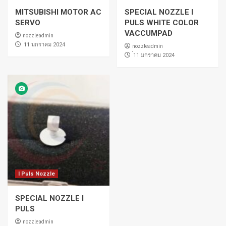
MITSUBISHI MOTOR AC
SPECIAL NOZZLE I
SERVO
PULS WHITE COLOR
VACCUMPAD
nozzleadmin
่11 มกราคม 2024
nozzleadmin
่11 มกราคม 2024
I Puls Nozzle
SPECIAL NOZZLE I
PULS
nozzleadmin