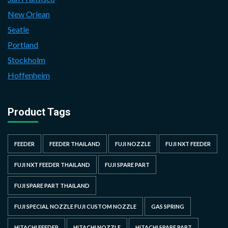
New Orlean
Seatle
Portland
Stockholm
Hoffenheim
Product Tags
FEEDER
FEEDER THAILAND
FUJI NOZZLE
FUJI NXT FEEDER
FUJI NXT FEEDER THAILAND
FUJI SPARE PART
FUJI SPARE PART THAILAND
FUJI SPECIAL NOZZLE FUJI CUSTOM NOZZLE
GAS SPRING
HITACHI FEEDER
HITACHI NOZZLE
HITACHI SPARE PART