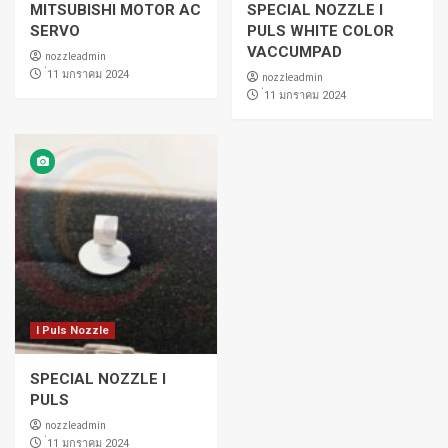
MITSUBISHI MOTOR AC
SPECIAL NOZZLE I
SERVO
PULS WHITE COLOR
VACCUMPAD
nozzleadmin
่11 มกราคม 2024
nozzleadmin
่11 มกราคม 2024
I Puls Nozzle
SPECIAL NOZZLE I
PULS
nozzleadmin
่11 มกราคม 2024