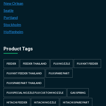
New Orlean
Seatle
Portland
Stockholm
Hoffenheim
Product Tags
FEEDER
FEEDER THAILAND
FUJI NOZZLE
FUJI NXT FEEDER
FUJI NXT FEEDER THAILAND
FUJI SPARE PART
FUJI SPARE PART THAILAND
FUJI SPECIAL NOZZLE FUJI CUSTOM NOZZLE
GAS SPRING
HITACHI FEEDER
HITACHI NOZZLE
HITACHI SPARE PART