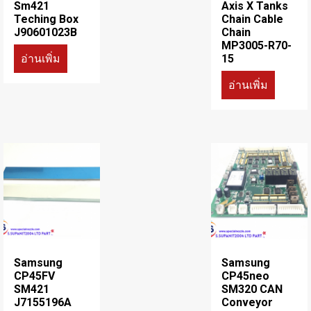
Sm421
Axis X Tanks
Teching Box
Chain Cable
J90601023B
Chain
MP3005-R70-
อ่านเพิ่ม
15
อ่านเพิ่ม
Samsung
Samsung
CP45FV
CP45neo
SM421
SM320 CAN
J7155196A
Conveyor