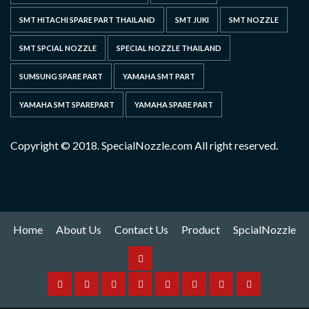
SMT HITACHI SPARE PART THAILAND
SMT JUKI
SMT NOZZLE
SMT SPCIAL NOZZLE
SPECIAL NOZZLE THAILAND
SUMSUNG SPARE PART
YAMAHA SMT PART
YAMAHA SMT SPAREPART
YAMAHA SPARE PART
Copyright © 2018. SpecialNozzle.com All right reserved.
Home
About Us
Contact Us
Product
SpcialNozzle
Product
Home
About
Contact
Spare
Yamaha
I
Hitachi
SpcialNozzle