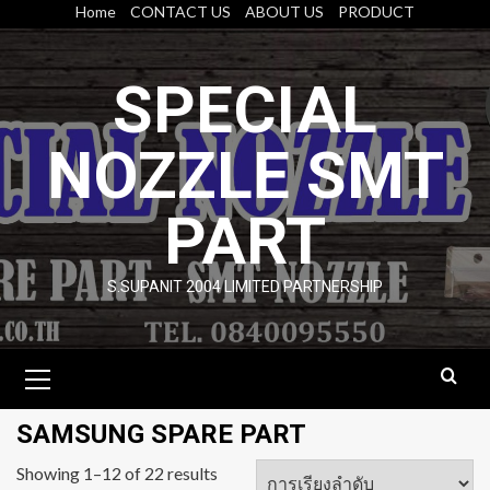
Skip
Home
CONTACT US
ABOUT US
PRODUCT
to
content
SPECIAL
NOZZLE SMT
PART
S.SUPANIT 2004 LIMITED PARTNERSHIP
Primary
Menu
SAMSUNG SPARE PART
Showing 1–12 of 22 results