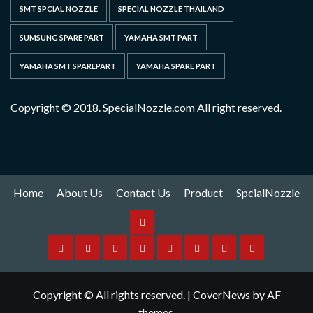
SMT SPCIAL NOZZLE
SPECIAL NOZZLE THAILAND
SUMSUNG SPARE PART
YAMAHA SMT PART
YAMAHA SMT SPAREPART
YAMAHA SPARE PART
Copyright © 2018. SpecialNozzle.com All right reserved.
Home
About Us
Contact Us
Product
SpcialNozzle
Product
Home
About
Contact
Spare
Yamaha
I
Hitachi
SpcialNozzle
Us
Us
Part
Nozzle
Puls
Nozzle
Copyright © All rights reserved.
|
CoverNews
by AF
Nozzle
themes.