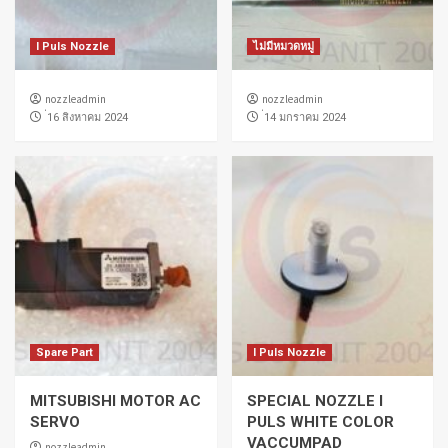
I Puls Nozzle
ไม่มีหมวดหมู่
nozzleadmin
nozzleadmin
่16 สิงหาคม 2024
่14 มกราคม 2024
Spare Part
I Puls Nozzle
MITSUBISHI MOTOR AC
SPECIAL NOZZLE I
SERVO
PULS WHITE COLOR
VACCUMPAD
nozzleadmin