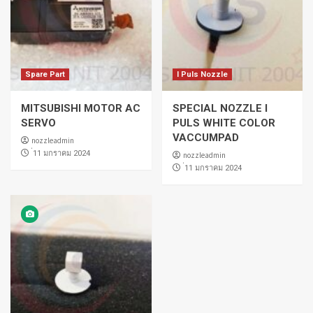
Spare Part
I Puls Nozzle
MITSUBISHI MOTOR AC
SPECIAL NOZZLE I
SERVO
PULS WHITE COLOR
VACCUMPAD
nozzleadmin
่11 มกราคม 2024
nozzleadmin
่11 มกราคม 2024