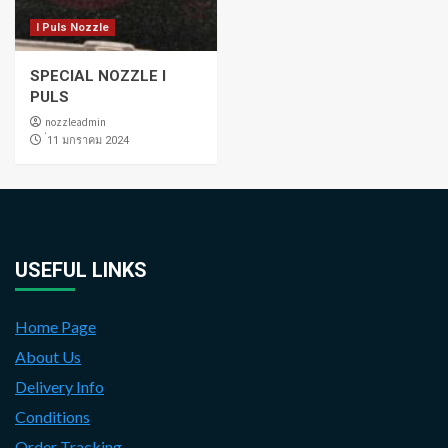
I Puls Nozzle
SPECIAL NOZZLE I
PULS
nozzleadmin
่11 มกราคม 2024
USEFUL LINKS
Home Page
About Us
Delivery Info
Conditions
Order Tracking