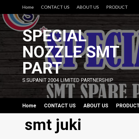
Skip
Home
CONTACT US
ABOUT US
PRODUCT
to
content
SPECIAL
NOZZLE SMT
PART
S.SUPANIT 2004 LIMITED PARTNERSHIP
Home
CONTACT US
ABOUT US
PRODUC
smt juki