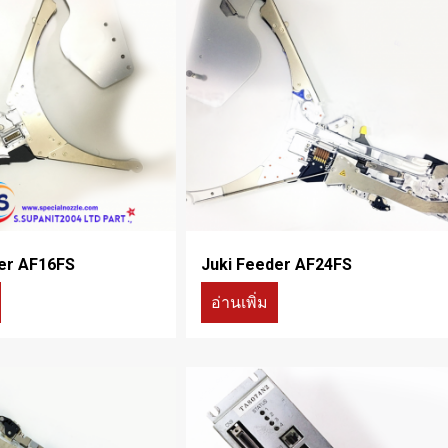
er AF16FS
Juki Feeder AF24FS
อ่านเพิ่ม