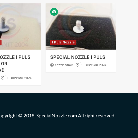
I Puls Nozzle
OZZLE I PULS
SPECIAL NOZZLE I PULS
LOR
nozzleadmin
่11 มกราคม 2024
AD
่11 มกราคม 2024
opyright © 2018. SpecialNozzle.com All right reserved.