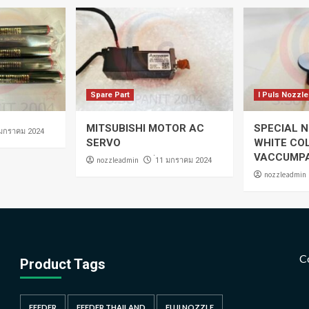
Spare Part
I Puls Nozzle
MITSUBISHI MOTOR AC
SPECIAL N
 มกราคม 2024
SERVO
WHITE CO
VACCUMP
nozzleadmin
่11 มกราคม 2024
nozzleadmin
C
Product Tags
FEEDER
FEEDER THAILAND
FUJI NOZZLE