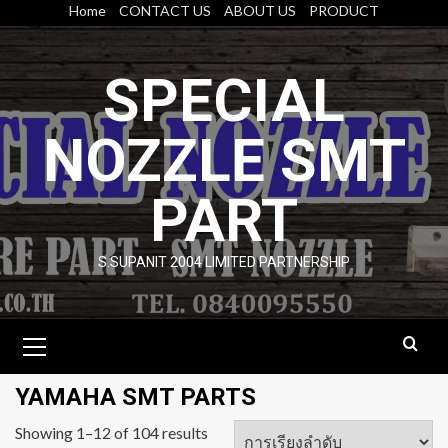
Skip
Home
CONTACT US
ABOUT US
PRODUCT
to
content
SPECIAL
NOZZLE SMT
PART
S.SUPANIT 2004 LIMITED PARTNERSHIP
Primary
Menu
YAMAHA SMT PARTS
Showing 1–12 of 104 results