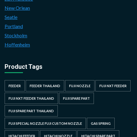
New Orlean
Seatle
Portland
Stockholm
Hoffenheim
Product Tags
FEEDER
FEEDER THAILAND
FUJI NOZZLE
FUJI NXT FEEDER
FUJI NXT FEEDER THAILAND
FUJI SPARE PART
FUJI SPARE PART THAILAND
FUJI SPECIAL NOZZLE FUJI CUSTOM NOZZLE
GAS SPRING
HITACHI FEEDER
HITACHI NOZZLE
HITACHI SPARE PART