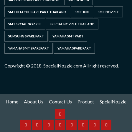
SMT HITACHI SPARE PART THAILAND
SMT JUKI
SMT NOZZLE
SMT SPCIAL NOZZLE
SPECIAL NOZZLE THAILAND
SUMSUNG SPARE PART
YAMAHA SMT PART
YAMAHA SMT SPAREPART
YAMAHA SPARE PART
Copyright © 2018. SpecialNozzle.com All right reserved.
Home
About Us
Contact Us
Product
SpcialNozzle
Product
Home
About
Contact
Spare
Yamaha
I
Hitachi
SpcialNozzle