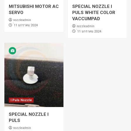
MITSUBISHI MOTOR AC
SPECIAL NOZZLE I
SERVO
PULS WHITE COLOR
VACCUMPAD
nozzleadmin
่11 มกราคม 2024
nozzleadmin
่11 มกราคม 2024
I Puls Nozzle
SPECIAL NOZZLE I
PULS
nozzleadmin