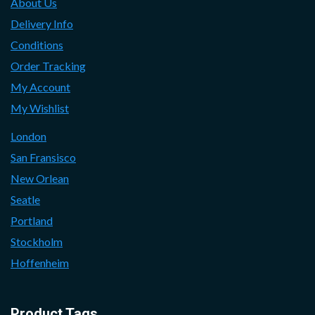
About Us
Delivery Info
Conditions
Order Tracking
My Account
My Wishlist
London
San Fransisco
New Orlean
Seatle
Portland
Stockholm
Hoffenheim
Product Tags