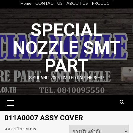
Skip
Home
CONTACT US
ABOUT US
PRODUCT
to
content
SPECIAL
NOZZLE SMT
PART
S.SUPANIT 2004 LIMITED PARTNERSHIP
Primary
Menu
011A0007 ASSY COVER
แสดง 1 รายการ