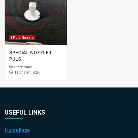
I Puls Nozzle
SPECIAL NOZZLE I
PULS
nozzleadmin
่11 มกราคม 2024
USEFUL LINKS
Home Page