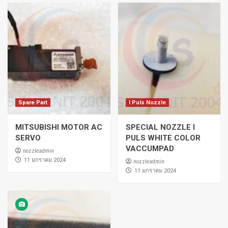
Spare Part
I Puls Nozzle
MITSUBISHI MOTOR AC
SPECIAL NOZZLE I
SERVO
PULS WHITE COLOR
VACCUMPAD
nozzleadmin
่11 มกราคม 2024
nozzleadmin
่11 มกราคม 2024