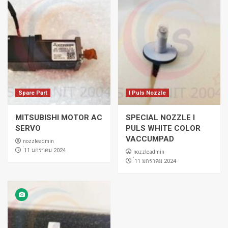
Spare Part
I Puls Nozzle
MITSUBISHI MOTOR AC
SPECIAL NOZZLE I
SERVO
PULS WHITE COLOR
VACCUMPAD
nozzleadmin
่11 มกราคม 2024
nozzleadmin
่11 มกราคม 2024