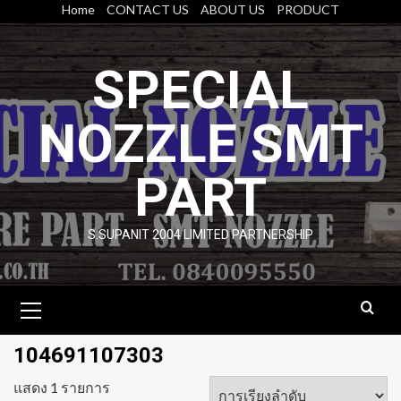
Skip
Home
CONTACT US
ABOUT US
PRODUCT
to
content
SPECIAL
NOZZLE SMT
PART
S.SUPANIT 2004 LIMITED PARTNERSHIP
Primary
Menu
104691107303
แสดง 1 รายการ