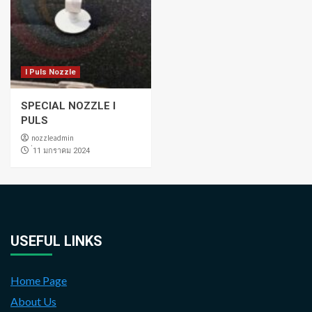
I Puls Nozzle
SPECIAL NOZZLE I
PULS
nozzleadmin
่11 มกราคม 2024
USEFUL LINKS
Home Page
About Us