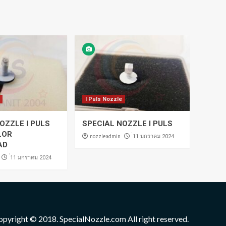
I Puls Nozzle
OZZLE I PULS
SPECIAL NOZZLE I PULS
LOR
nozzleadmin
่11 มกราคม 2024
AD
่11 มกราคม 2024
opyright © 2018. SpecialNozzle.com All right reserved.