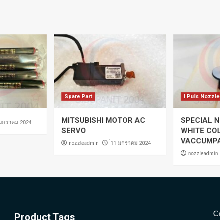
Spare Part
I Puls Nozzle
MITSUBISHI MOTOR AC
SPECIAL N
 มกราคม 2024
SERVO
WHITE CO
VACCUMP
nozzleadmin
่11 มกราคม 2024
nozzleadmin
C
Product Tags