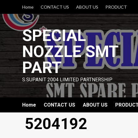
Skip
Home
CONTACT US
ABOUT US
PRODUCT
to
content
SPECIAL
NOZZLE SMT
PART
S.SUPANIT 2004 LIMITED PARTNERSHIP
Home
CONTACT US
ABOUT US
PRODUC
5204192