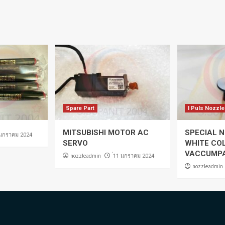
Spare Part
I Puls Nozzle
MITSUBISHI MOTOR AC
SPECIAL N
 มกราคม 2024
SERVO
WHITE CO
VACCUMP
nozzleadmin
่11 มกราคม 2024
nozzleadmin