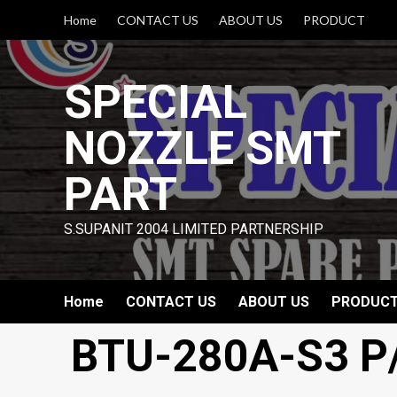
Skip
Home
CONTACT US
ABOUT US
PRODUCT
to
content
SPECIAL
NOZZLE SMT
PART
S.SUPANIT 2004 LIMITED PARTNERSHIP
Home
CONTACT US
ABOUT US
PRODUC
BTU-280A-S3 P