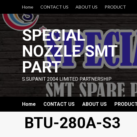
Skip
Home
CONTACT US
ABOUT US
PRODUCT
to
content
SPECIAL
NOZZLE SMT
PART
S.SUPANIT 2004 LIMITED PARTNERSHIP
Home
CONTACT US
ABOUT US
PRODUC
BTU-280A-S3