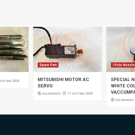
Spare Part
I Puls Nozzle
MITSUBISHI MOTOR AC
SPECIAL N
 มกราคม 2024
SERVO
WHITE CO
VACCUMP
nozzleadmin
่11 มกราคม 2024
nozzleadmin