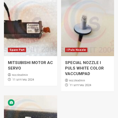
Spare Part
I Puls Nozzle
MITSUBISHI MOTOR AC
SPECIAL NOZZLE I
SERVO
PULS WHITE COLOR
VACCUMPAD
nozzleadmin
่11 มกราคม 2024
nozzleadmin
่11 มกราคม 2024