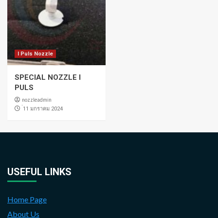
I Puls Nozzle
SPECIAL NOZZLE I
PULS
nozzleadmin
่11 มกราคม 2024
USEFUL LINKS
Home Page
About Us