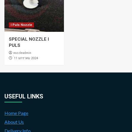
I Puls Nozzle
SPECIAL NOZZLE I
PULS
nozzleadmin
่11 มกราคม 2024
USEFUL LINKS
Home Page
About Us
Delivery Info