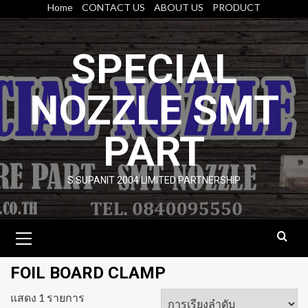
Skip
Home
CONTACT US
ABOUT US
PRODUCT
to
content
SPECIAL
NOZZLE SMT
PART
S.SUPANIT 2004 LIMITED PARTNERSHIP
Primary
Menu
FOIL BOARD CLAMP
แสดง 1 รายการ