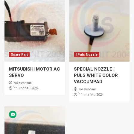
Spare Part
I Puls Nozzle
MITSUBISHI MOTOR AC
SPECIAL NOZZLE I
SERVO
PULS WHITE COLOR
VACCUMPAD
nozzleadmin
่11 มกราคม 2024
nozzleadmin
่11 มกราคม 2024