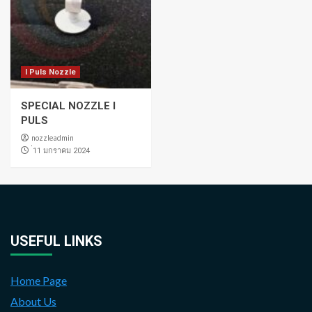
I Puls Nozzle
SPECIAL NOZZLE I
PULS
nozzleadmin
่11 มกราคม 2024
USEFUL LINKS
Home Page
About Us