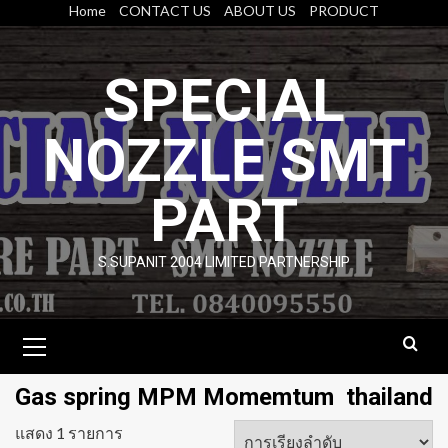
Skip
Home
CONTACT US
ABOUT US
PRODUCT
to
content
SPECIAL
NOZZLE SMT
PART
S.SUPANIT 2004 LIMITED PARTNERSHIP
Primary
Menu
Gas spring MPM Momemtum thailand
แสดง 1 รายการ