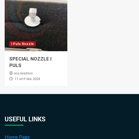
I Puls Nozzle
SPECIAL NOZZLE I
PULS
nozzleadmin
่11 มกราคม 2024
USEFUL LINKS
Home Page