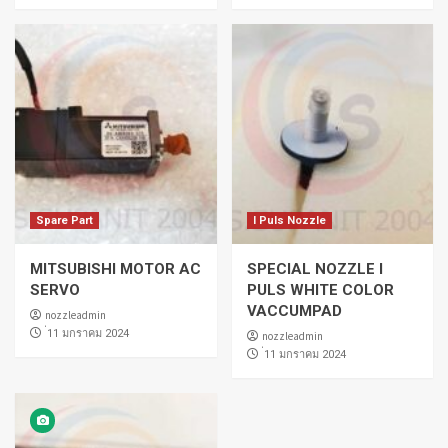
Spare Part
I Puls Nozzle
MITSUBISHI MOTOR AC
SPECIAL NOZZLE I
SERVO
PULS WHITE COLOR
VACCUMPAD
nozzleadmin
่11 มกราคม 2024
nozzleadmin
่11 มกราคม 2024