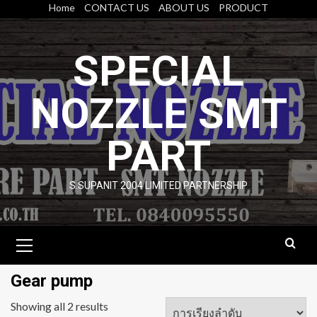
Skip
Home
CONTACT US
ABOUT US
PRODUCT
to
content
SPECIAL
NOZZLE SMT
PART
S.SUPANIT 2004 LIMITED PARTNERSHIP
Primary
Menu
Gear pump
Showing all 2 results