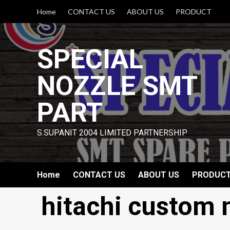
Skip
Home
CONTACT US
ABOUT US
PRODUCT
to
content
SPECIAL
NOZZLE SMT
PART
S.SUPANIT 2004 LIMITED PARTNERSHIP
Home
CONTACT US
ABOUT US
PRODUC
hitachi custom 