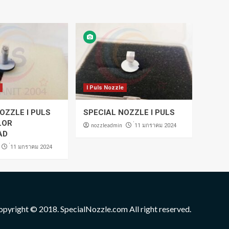
I Puls Nozzle
OZZLE I PULS
SPECIAL NOZZLE I PULS
LOR
nozzleadmin
่11 มกราคม 2024
AD
่11 มกราคม 2024
opyright © 2018. SpecialNozzle.com All right reserved.