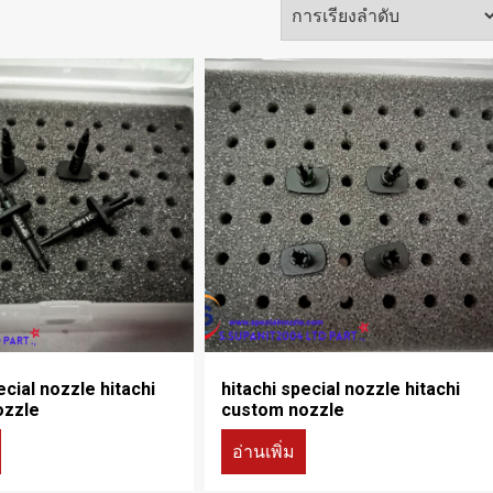
ecial nozzle hitachi
hitachi special nozzle hitachi
ozzle
custom nozzle
อ่านเพิ่ม