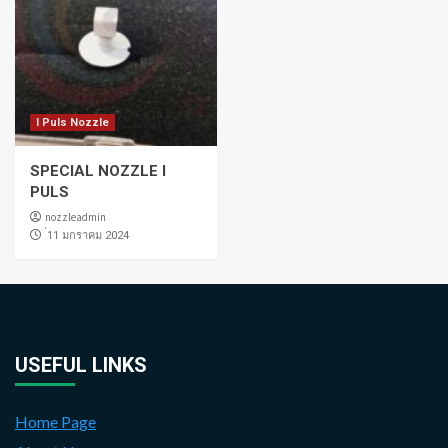
I Puls Nozzle
SPECIAL NOZZLE I
PULS
nozzleadmin
่11 มกราคม 2024
USEFUL LINKS
Home Page