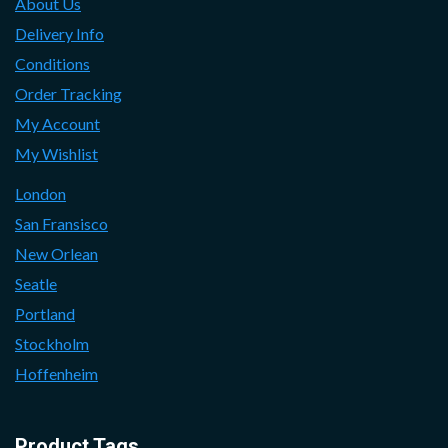
About Us
Delivery Info
Conditions
Order Tracking
My Account
My Wishlist
London
San Fransisco
New Orlean
Seatle
Portland
Stockholm
Hoffenheim
Product Tags