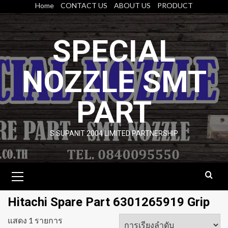
Skip
Home
CONTACT US
ABOUT US
PRODUCT
to
content
SPECIAL
NOZZLE SMT
PART
S.SUPANIT 2004 LIMITED PARTNERSHIP
Primary
Menu
Hitachi Spare Part 6301265919 Grip
แสดง 1 รายการ