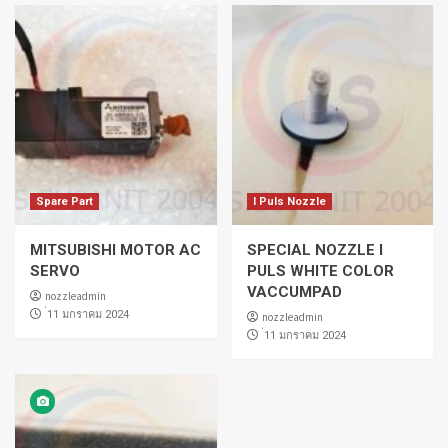
Spare Part
I Puls Nozzle
MITSUBISHI MOTOR AC
SPECIAL NOZZLE I
SERVO
PULS WHITE COLOR
VACCUMPAD
nozzleadmin
่11 มกราคม 2024
nozzleadmin
่11 มกราคม 2024