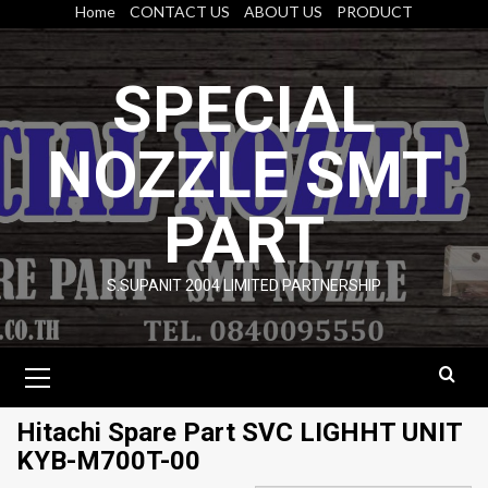
Skip
Home
CONTACT US
ABOUT US
PRODUCT
to
content
SPECIAL
NOZZLE SMT
PART
S.SUPANIT 2004 LIMITED PARTNERSHIP
Primary
Menu
Hitachi Spare Part SVC LIGHHT UNIT
KYB-M700T-00