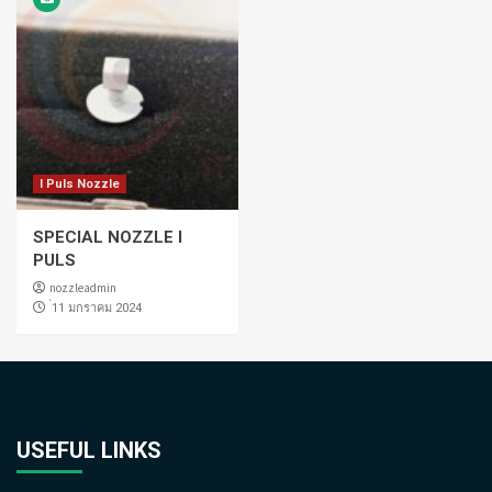
I Puls Nozzle
SPECIAL NOZZLE I
PULS
nozzleadmin
่11 มกราคม 2024
USEFUL LINKS