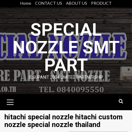
Skip
Home
CONTACT US
ABOUT US
PRODUCT
to
content
SPECIAL
NOZZLE SMT
PART
S.SUPANIT 2004 LIMITED PARTNERSHIP
Primary
Menu
hitachi special nozzle hitachi custom
nozzle special nozzle thailand