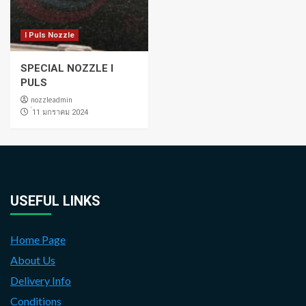
I Puls Nozzle
SPECIAL NOZZLE I
PULS
nozzleadmin
่11 มกราคม 2024
USEFUL LINKS
Home Page
About Us
Delivery Info
Conditions