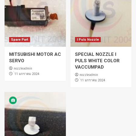
Spare Part
I Puls Nozzle
MITSUBISHI MOTOR AC
SPECIAL NOZZLE I
SERVO
PULS WHITE COLOR
VACCUMPAD
nozzleadmin
่11 มกราคม 2024
nozzleadmin
่11 มกราคม 2024