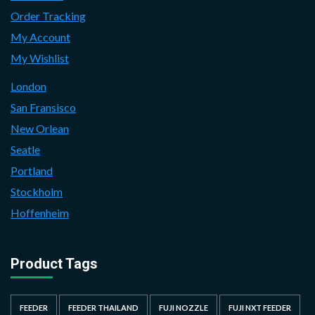
Order Tracking
My Account
My Wishlist
London
San Fransisco
New Orlean
Seatle
Portland
Stockholm
Hoffenheim
Product Tags
FEEDER
FEEDER THAILAND
FUJI NOZZLE
FUJI NXT FEEDER