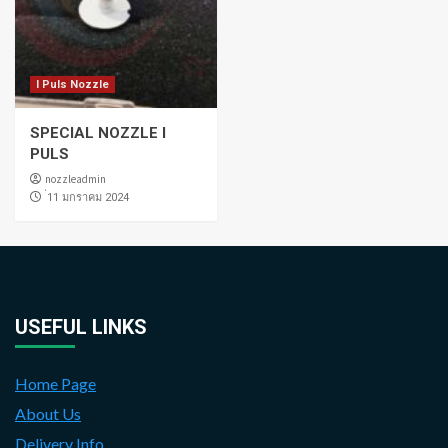
I Puls Nozzle
SPECIAL NOZZLE I
PULS
nozzleadmin
่11 มกราคม 2024
USEFUL LINKS
Home Page
About Us
Delivery Info