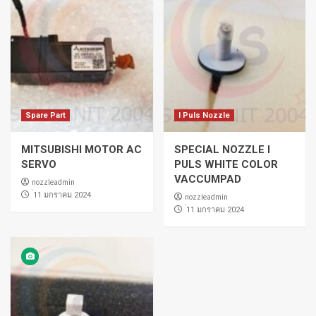
Spare Part
I Puls Nozzle
MITSUBISHI MOTOR AC
SPECIAL NOZZLE I
SERVO
PULS WHITE COLOR
VACCUMPAD
nozzleadmin
่11 มกราคม 2024
nozzleadmin
่11 มกราคม 2024