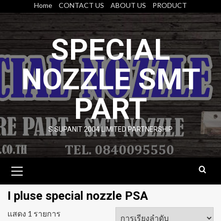
Skip
Home
CONTACT US
ABOUT US
PRODUCT
to
content
SPECIAL
NOZZLE SMT
PART
S.SUPANIT 2004 LIMITED PARTNERSHIP
Primary
Menu
I pluse special nozzle PSA
แสดง 1 รายการ