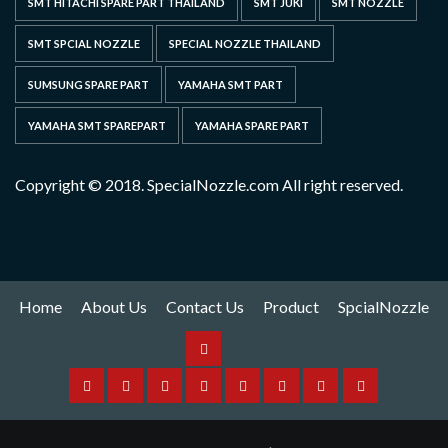
SMT HITACHI SPARE PART THAILAND
SMT JUKI
SMT NOZZLE
SMT SPCIAL NOZZLE
SPECIAL NOZZLE THAILAND
SUMSUNG SPARE PART
YAMAHA SMT PART
YAMAHA SMT SPAREPART
YAMAHA SPARE PART
Copyright © 2018. SpecialNozzle.com All right reserved.
Home
About Us
Contact Us
Product
SpcialNozzle
Product
Home
About
Contact
Spare
Yamaha
I
Hitachi
SpcialNozzle
Us
Us
Part
Nozzle
Puls
Nozzle