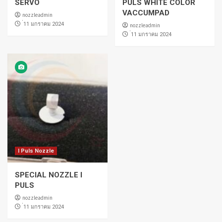
SERVO
PULS WHITE COLOR
VACCUMPAD
nozzleadmin
่11 มกราคม 2024
nozzleadmin
่11 มกราคม 2024
I Puls Nozzle
SPECIAL NOZZLE I
PULS
nozzleadmin
่11 มกราคม 2024