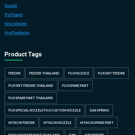
Seatle
Portland
Stockholm
Hoffenheim
Product Tags
FEEDER
FEEDER THAILAND
FUJI NOZZLE
FUJI NXT FEEDER
FUJI NXT FEEDER THAILAND
FUJI SPARE PART
FUJI SPARE PART THAILAND
FUJI SPECIAL NOZZLE FUJI CUSTOM NOZZLE
GAS SPRING
HITACHI FEEDER
HITACHI NOZZLE
HITACHI SPARE PART
HITACHI SPARE PART THAILAND
JUKI
JUKI FEEDER