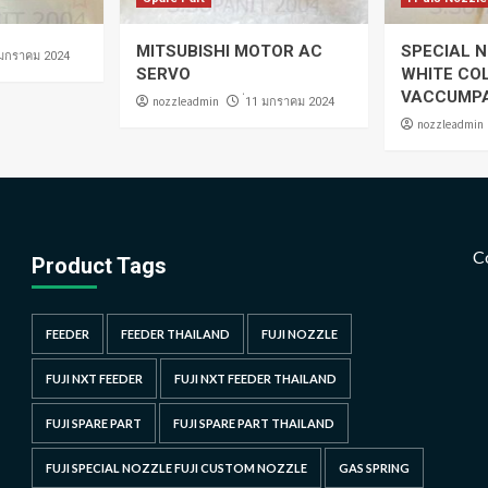
MITSUBISHI MOTOR AC
SPECIAL N
 มกราคม 2024
SERVO
WHITE CO
VACCUMP
nozzleadmin
่11 มกราคม 2024
nozzleadmin
C
Product Tags
FEEDER
FEEDER THAILAND
FUJI NOZZLE
FUJI NXT FEEDER
FUJI NXT FEEDER THAILAND
FUJI SPARE PART
FUJI SPARE PART THAILAND
FUJI SPECIAL NOZZLE FUJI CUSTOM NOZZLE
GAS SPRING