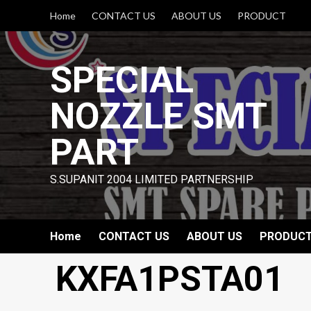
Skip
Home
CONTACT US
ABOUT US
PRODUCT
to
content
SPECIAL
NOZZLE SMT
PART
S.SUPANIT 2004 LIMITED PARTNERSHIP
Home
CONTACT US
ABOUT US
PRODUC
KXFA1PSTA01