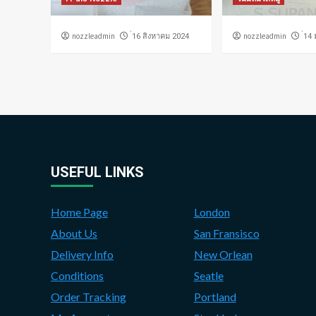
nozzleadmin
nozzleadmin
่16 สิงหาคม 2024
่14
USEFUL LINKS
Home Page
London
About Us
San Fransisco
Delivery Info
New Orlean
Conditions
Seatle
Order Tracking
Portland