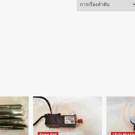
Spare Part
I Puls Nozzle