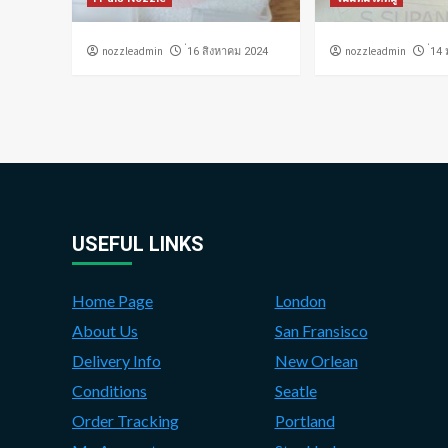
nozzleadmin
nozzleadmin
่16 สิงหาคม 2024
่14
USEFUL LINKS
Home Page
London
About Us
San Fransisco
Delivery Info
New Orlean
Conditions
Seatle
Order Tracking
Portland