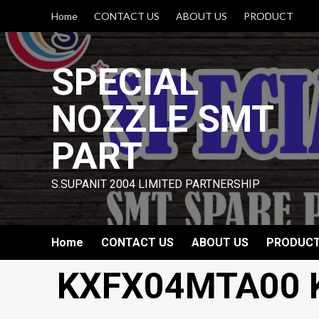
Skip
Home
CONTACT US
ABOUT US
PRODUCT
to
content
SPECIAL
NOZZLE SMT
PART
S.SUPANIT 2004 LIMITED PARTNERSHIP
Home
CONTACT US
ABOUT US
PRODUC
KXFX04MTA00 