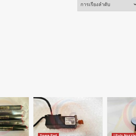
Spare Part
I Puls Nozzle