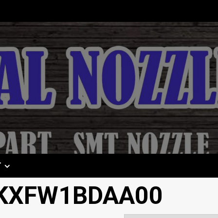
T
KXFW1BDAA00