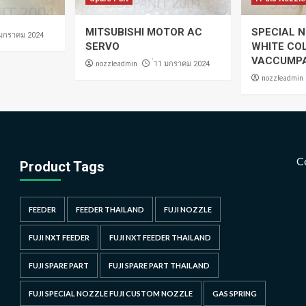
MITSUBISHI MOTOR AC
SPECIAL N
 มกราคม 2024
SERVO
WHITE CO
VACCUMP
nozzleadmin
่11 มกราคม 2024
nozzleadmin
C
Product Tags
FEEDER
FEEDER THAILAND
FUJI NOZZLE
FUJI NXT FEEDER
FUJI NXT FEEDER THAILAND
FUJI SPARE PART
FUJI SPARE PART THAILAND
FUJI SPECIAL NOZZLE FUJI CUSTOM NOZZLE
GAS SPRING