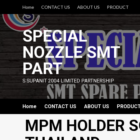
Skip
Home
CONTACT US
ABOUT US
PRODUCT
to
content
SPECIAL
NOZZLE SMT
PART
S.SUPANIT 2004 LIMITED PARTNERSHIP
Home
CONTACT US
ABOUT US
PRODUC
MPM HOLDER S