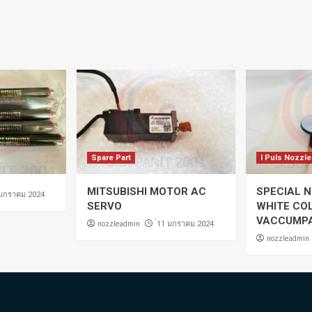
Spare Part
I Puls Nozzle
MITSUBISHI MOTOR AC
SPECIAL N
 มกราคม 2024
SERVO
WHITE CO
VACCUMP
nozzleadmin
่11 มกราคม 2024
nozzleadmin