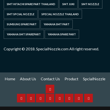
SMT HITACHI SPARE PART THAILAND
SMT JUKI
SMT NOZZLE
SMT SPCIAL NOZZLE
SPECIAL NOZZLE THAILAND
SUMSUNG SPARE PART
YAMAHA SMT PART
YAMAHA SMT SPAREPART
YAMAHA SPARE PART
Copyright © 2018. SpecialNozzle.com All right reserved.
Home
About Us
Contact Us
Product
SpcialNozzle
Product
Home
About
Contact
Spare
Yamaha
I
Hitachi
SpcialNozzle