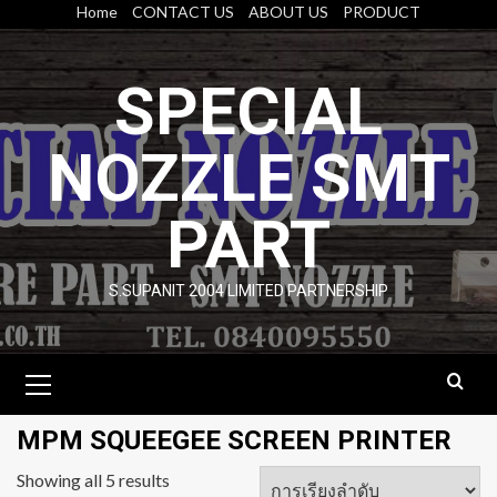
Skip
Home
CONTACT US
ABOUT US
PRODUCT
to
content
SPECIAL
NOZZLE SMT
PART
S.SUPANIT 2004 LIMITED PARTNERSHIP
Primary
Menu
MPM SQUEEGEE SCREEN PRINTER
Showing all 5 results