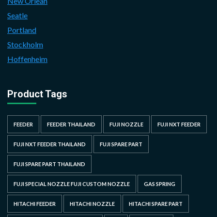
New Orlean
Seatle
Portland
Stockholm
Hoffenheim
Product Tags
FEEDER
FEEDER THAILAND
FUJI NOZZLE
FUJI NXT FEEDER
FUJI NXT FEEDER THAILAND
FUJI SPARE PART
FUJI SPARE PART THAILAND
FUJI SPECIAL NOZZLE FUJI CUSTOM NOZZLE
GAS SPRING
HITACHI FEEDER
HITACHI NOZZLE
HITACHI SPARE PART