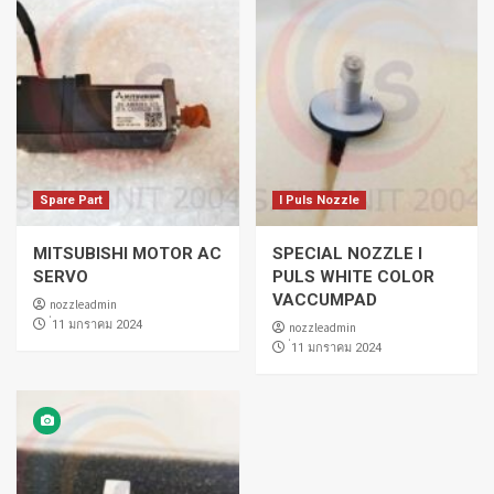
Spare Part
I Puls Nozzle
MITSUBISHI MOTOR AC
SPECIAL NOZZLE I
SERVO
PULS WHITE COLOR
VACCUMPAD
nozzleadmin
่11 มกราคม 2024
nozzleadmin
่11 มกราคม 2024