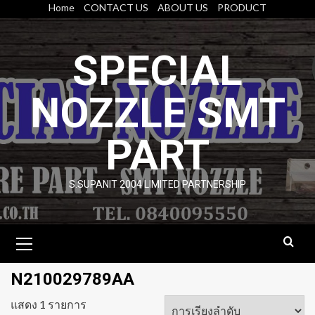
Skip
Home
CONTACT US
ABOUT US
PRODUCT
to
content
SPECIAL
NOZZLE SMT
PART
S.SUPANIT 2004 LIMITED PARTNERSHIP
Primary
Menu
N210029789AA
แสดง 1 รายการ