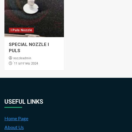
I Puls Nozzle
SPECIAL NOZZLE I
PULS
nozzleadmin
่11 มกราคม 2024
USEFUL LINKS
Home Page
About Us