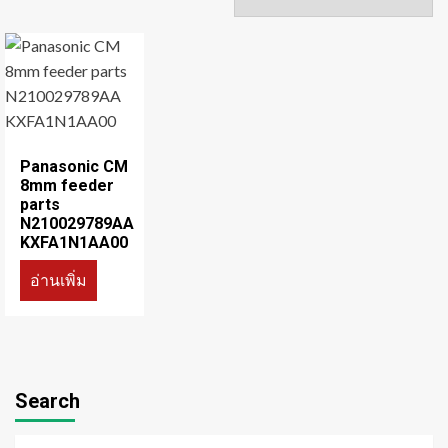
Panasonic CM
8mm feeder
parts
N210029789AA
KXFA1N1AA00
อ่านเพิ่ม
Search