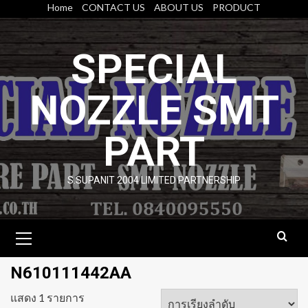
Skip
Home
CONTACT US
ABOUT US
PRODUCT
to
content
SPECIAL
NOZZLE SMT
PART
S.SUPANIT 2004 LIMITED PARTNERSHIP
Primary
Menu
N610111442AA
แสดง 1 รายการ