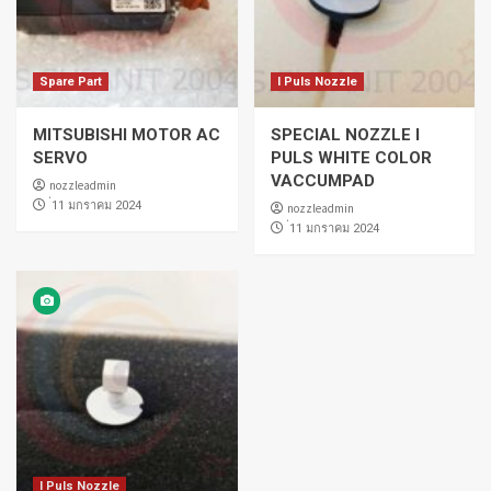
Spare Part
I Puls Nozzle
MITSUBISHI MOTOR AC
SPECIAL NOZZLE I
SERVO
PULS WHITE COLOR
VACCUMPAD
nozzleadmin
่11 มกราคม 2024
nozzleadmin
่11 มกราคม 2024
I Puls Nozzle