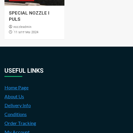
SPECIAL NOZZLE I
PULS
nozzleadmin
่11 มกราคม 2024
USEFUL LINKS
Home Page
About Us
Delivery Info
Conditions
Order Tracking
My Account