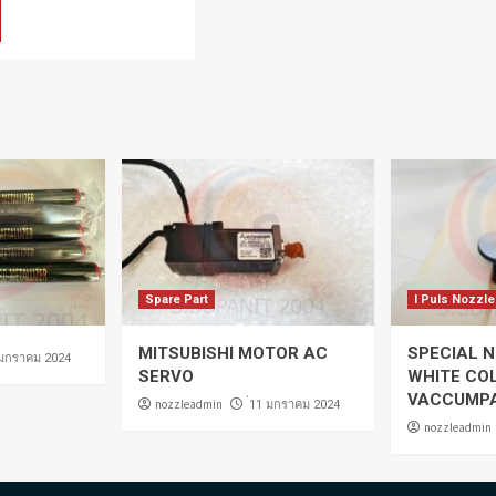
Spare Part
I Puls Nozzle
MITSUBISHI MOTOR AC
SPECIAL N
 มกราคม 2024
SERVO
WHITE CO
VACCUMP
nozzleadmin
่11 มกราคม 2024
nozzleadmin