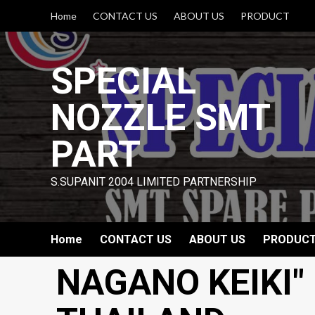
Skip
Home
CONTACT US
ABOUT US
PRODUCT
to
content
SPECIAL
NOZZLE SMT
PART
S.SUPANIT 2004 LIMITED PARTNERSHIP
Home
CONTACT US
ABOUT US
PRODUC
NAGANO KEIKI"