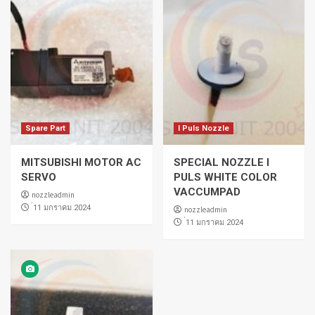
Spare Part
I Puls Nozzle
MITSUBISHI MOTOR AC
SPECIAL NOZZLE I
SERVO
PULS WHITE COLOR
VACCUMPAD
nozzleadmin
่11 มกราคม 2024
nozzleadmin
่11 มกราคม 2024