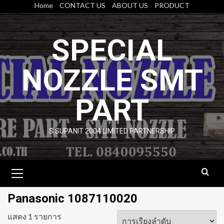
Skip
Home
CONTACT US
ABOUT US
PRODUCT
to
content
SPECIAL
NOZZLE SMT
PART
S.SUPANIT 2004 LIMITED PARTNERSHIP
Primary
Menu
Panasonic 1087110020
แสดง 1 รายการ