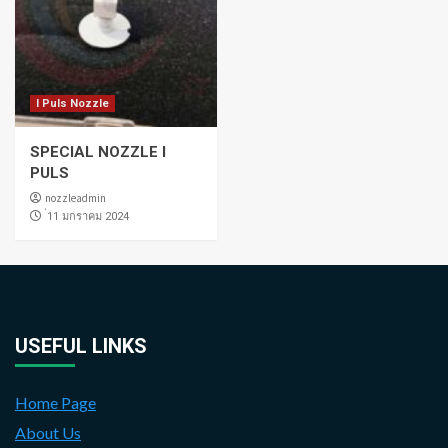
I Puls Nozzle
SPECIAL NOZZLE I
PULS
nozzleadmin
่11 มกราคม 2024
USEFUL LINKS
Home Page
About Us