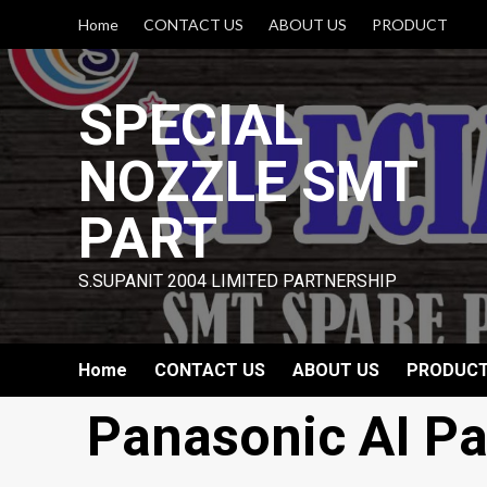
Skip
Home
CONTACT US
ABOUT US
PRODUCT
to
content
SPECIAL
NOZZLE SMT
PART
S.SUPANIT 2004 LIMITED PARTNERSHIP
Home
CONTACT US
ABOUT US
PRODUC
Panasonic AI Pa