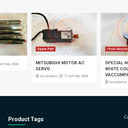
Spare Part
I Puls Nozzle
MITSUBISHI MOTOR AC
SPECIAL N
 มกราคม 2024
SERVO
WHITE CO
VACCUMP
nozzleadmin
่11 มกราคม 2024
nozzleadmin
C
Product Tags