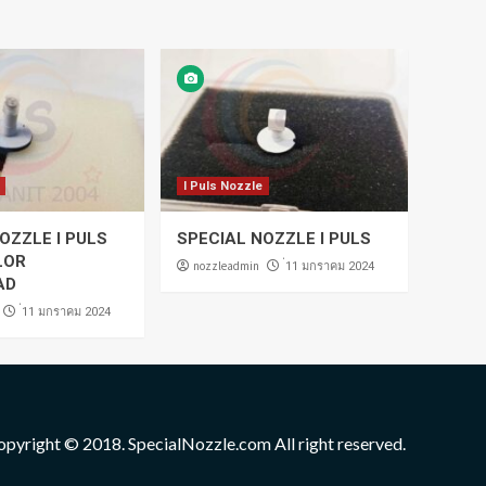
I Puls Nozzle
OZZLE I PULS
SPECIAL NOZZLE I PULS
LOR
nozzleadmin
่11 มกราคม 2024
AD
่11 มกราคม 2024
opyright © 2018. SpecialNozzle.com All right reserved.