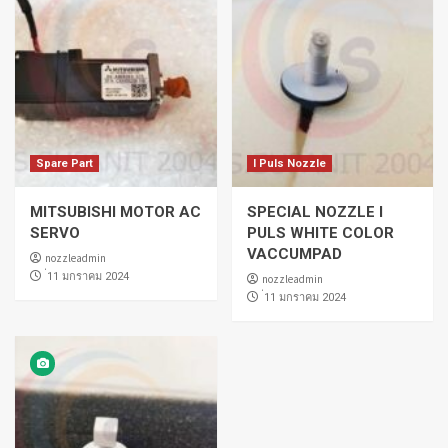
Spare Part
I Puls Nozzle
MITSUBISHI MOTOR AC
SPECIAL NOZZLE I
SERVO
PULS WHITE COLOR
VACCUMPAD
nozzleadmin
่11 มกราคม 2024
nozzleadmin
่11 มกราคม 2024