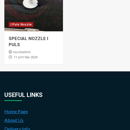
I Puls Nozzle
SPECIAL NOZZLE I
PULS
nozzleadmin
่11 มกราคม 2024
USEFUL LINKS
Home Page
About Us
Delivery Info