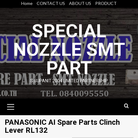
Skip
Home
CONTACT US
ABOUT US
PRODUCT
to
content
SPECIAL
NOZZLE SMT
PART
S.SUPANIT 2004 LIMITED PARTNERSHIP
Primary
Menu
PANASONIC AI Spare Parts Clinch
Lever RL132