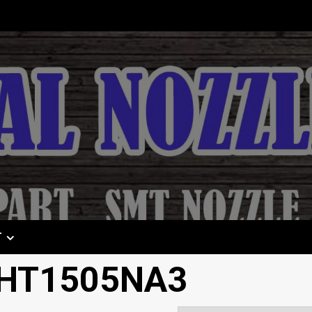
T
DHT1505NA3