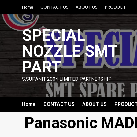
Skip
Home
CONTACT US
ABOUT US
PRODUCT
to
content
SPECIAL
NOZZLE SMT
PART
S.SUPANIT 2004 LIMITED PARTNERSHIP
Home
CONTACT US
ABOUT US
PRODUC
Panasonic MA