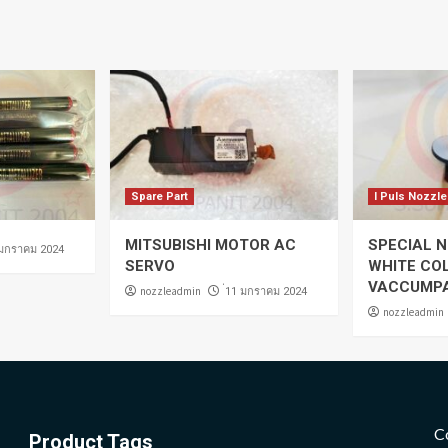
Spare Part
I Puls Nozzle
MITSUBISHI MOTOR AC
SPECIAL N
 มกราคม 2024
SERVO
WHITE CO
VACCUMP
nozzleadmin
่11 มกราคม 2024
nozzleadmin
C
Product Tags