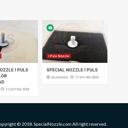
I Puls Nozzle
OZZLE I PULS
SPECIAL NOZZLE I PULS
LOR
nozzleadmin
่11 มกราคม 2024
AD
่11 มกราคม 2024
opyright © 2018. SpecialNozzle.com All right reserved.