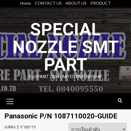
Skip
Home
CONTACT US
ABOUT US
PRODUCT
to
content
SPECIAL
NOZZLE SMT
PART
S.SUPANIT 2004 LIMITED PARTNERSHIP
Primary
Menu
Panasonic P/N 1087110020-GUIDE
แสดง 1 รายการ