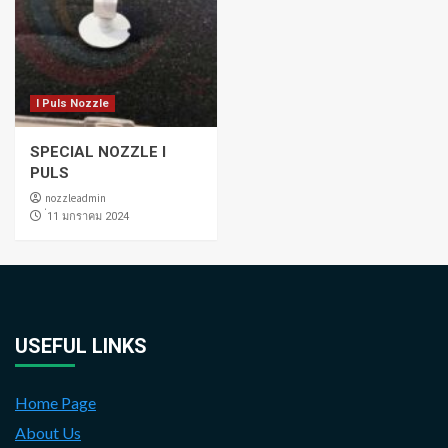
I Puls Nozzle
SPECIAL NOZZLE I
PULS
nozzleadmin
่11 มกราคม 2024
USEFUL LINKS
Home Page
About Us