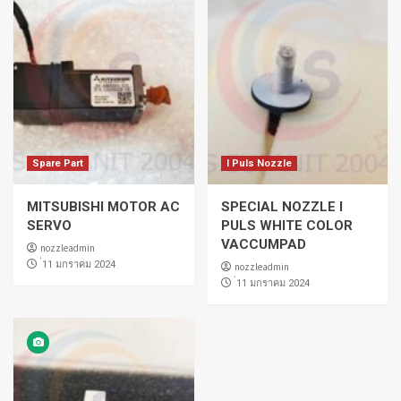
Spare Part
I Puls Nozzle
MITSUBISHI MOTOR AC
SPECIAL NOZZLE I
SERVO
PULS WHITE COLOR
VACCUMPAD
nozzleadmin
่11 มกราคม 2024
nozzleadmin
่11 มกราคม 2024