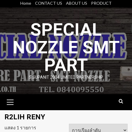
Skip
Home
CONTACT US
ABOUT US
PRODUCT
to
content
SPECIAL
NOZZLE SMT
PART
S.SUPANIT 2004 LIMITED PARTNERSHIP
Primary
Menu
R2LIH RENY
แสดง 1 รายการ