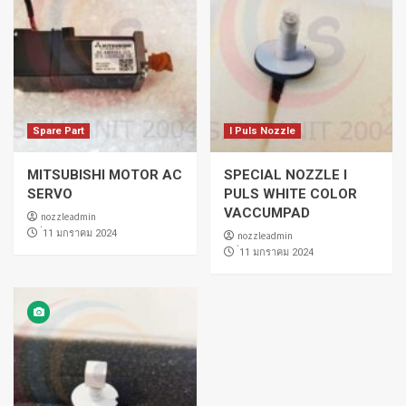
Spare Part
I Puls Nozzle
MITSUBISHI MOTOR AC
SPECIAL NOZZLE I
SERVO
PULS WHITE COLOR
VACCUMPAD
nozzleadmin
่11 มกราคม 2024
nozzleadmin
่11 มกราคม 2024