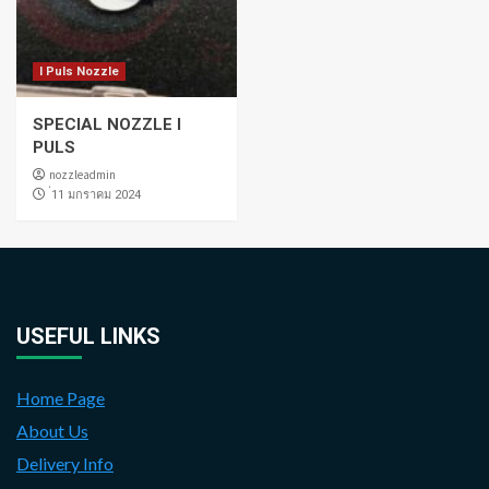
I Puls Nozzle
SPECIAL NOZZLE I
PULS
nozzleadmin
่11 มกราคม 2024
USEFUL LINKS
Home Page
About Us
Delivery Info