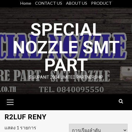
Skip
Home
CONTACT US
ABOUT US
PRODUCT
to
content
SPECIAL
NOZZLE SMT
PART
S.SUPANIT 2004 LIMITED PARTNERSHIP
Primary
Menu
R2LUF RENY
แสดง 1 รายการ