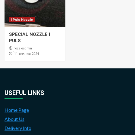
I Puls Nozzle
SPECIAL NOZZLE I
PULS
nozzleadmin
่11 มกราคม 2024
USEFUL LINKS
Home Page
About Us
Delivery Info