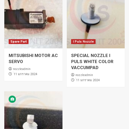
Spare Part
I Puls Nozzle
MITSUBISHI MOTOR AC
SPECIAL NOZZLE I
SERVO
PULS WHITE COLOR
VACCUMPAD
nozzleadmin
่11 มกราคม 2024
nozzleadmin
่11 มกราคม 2024