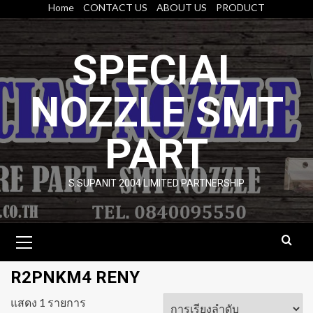
Skip
Home
CONTACT US
ABOUT US
PRODUCT
to
content
SPECIAL
NOZZLE SMT
PART
S.SUPANIT 2004 LIMITED PARTNERSHIP
Primary
Menu
R2PNKM4 RENY
แสดง 1 รายการ