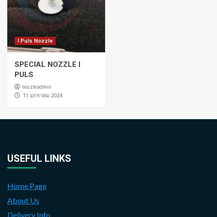
I Puls Nozzle
SPECIAL NOZZLE I
PULS
nozzleadmin
่11 มกราคม 2024
USEFUL LINKS
Home Page
About Us
Delivery Info