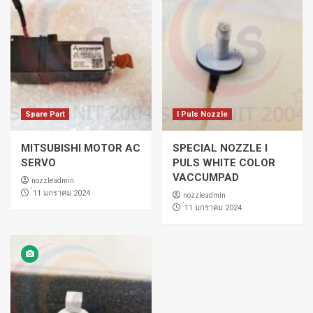
Spare Part
I Puls Nozzle
MITSUBISHI MOTOR AC
SPECIAL NOZZLE I
SERVO
PULS WHITE COLOR
VACCUMPAD
nozzleadmin
่11 มกราคม 2024
nozzleadmin
่11 มกราคม 2024