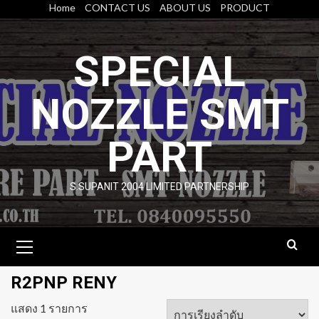
Skip
Home
CONTACT US
ABOUT US
PRODUCT
to
content
SPECIAL
NOZZLE SMT
PART
S.SUPANIT 2004 LIMITED PARTNERSHIP
Primary
Menu
R2PNP RENY
แสดง 1 รายการ