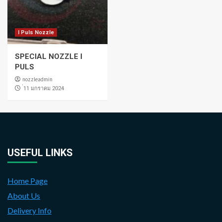
I Puls Nozzle
SPECIAL NOZZLE I
PULS
nozzleadmin
่11 มกราคม 2024
USEFUL LINKS
Home Page
About Us
Delivery Info