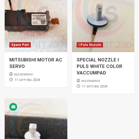
Spare Part
I Puls Nozzle
MITSUBISHI MOTOR AC
SPECIAL NOZZLE I
SERVO
PULS WHITE COLOR
VACCUMPAD
nozzleadmin
่11 มกราคม 2024
nozzleadmin
่11 มกราคม 2024