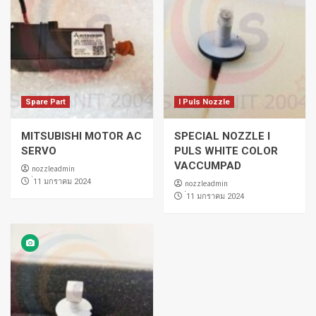
Spare Part
I Puls Nozzle
MITSUBISHI MOTOR AC
SPECIAL NOZZLE I
SERVO
PULS WHITE COLOR
VACCUMPAD
nozzleadmin
่11 มกราคม 2024
nozzleadmin
่11 มกราคม 2024