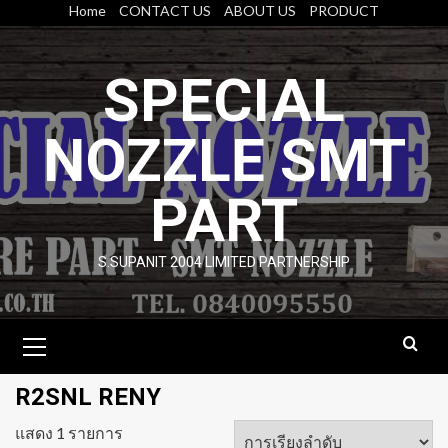
Skip
Home
CONTACT US
ABOUT US
PRODUCT
to
content
SPECIAL
NOZZLE SMT
PART
S.SUPANIT 2004 LIMITED PARTNERSHIP
Primary
Menu
R2SNL RENY
แสดง 1 รายการ