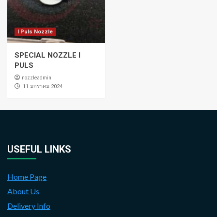
I Puls Nozzle
SPECIAL NOZZLE I
PULS
nozzleadmin
่11 มกราคม 2024
USEFUL LINKS
Home Page
About Us
Delivery Info