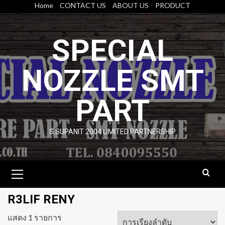
Skip
Home
CONTACT US
ABOUT US
PRODUCT
to
content
SPECIAL
NOZZLE SMT
PART
S.SUPANIT 2004 LIMITED PARTNERSHIP
Primary
Menu
R3LIF RENY
แสดง 1 รายการ