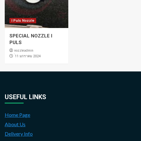
I Puls Nozzle
SPECIAL NOZZLE I
PULS
nozzleadmin
่11 มกราคม 2024
USEFUL LINKS
Home Page
About Us
Delivery Info