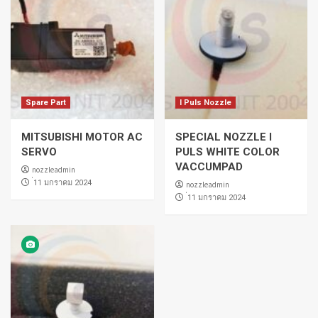
Spare Part
I Puls Nozzle
MITSUBISHI MOTOR AC
SPECIAL NOZZLE I
SERVO
PULS WHITE COLOR
VACCUMPAD
nozzleadmin
่11 มกราคม 2024
nozzleadmin
่11 มกราคม 2024