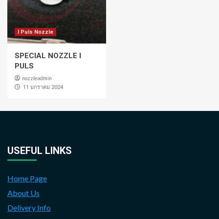
I Puls Nozzle
SPECIAL NOZZLE I
PULS
nozzleadmin
่11 มกราคม 2024
USEFUL LINKS
Home Page
About Us
Delivery Info