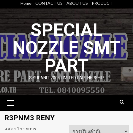
Skip
Home
CONTACT US
ABOUT US
PRODUCT
to
content
SPECIAL
NOZZLE SMT
PART
S.SUPANIT 2004 LIMITED PARTNERSHIP
Primary
Menu
R3PNM3 RENY
แสดง 1 รายการ