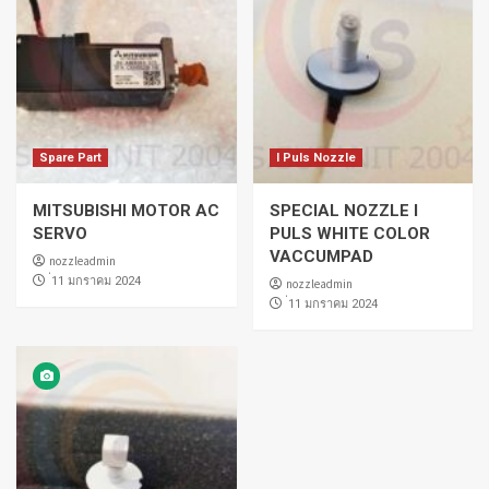
Spare Part
I Puls Nozzle
MITSUBISHI MOTOR AC
SPECIAL NOZZLE I
SERVO
PULS WHITE COLOR
VACCUMPAD
nozzleadmin
่11 มกราคม 2024
nozzleadmin
่11 มกราคม 2024