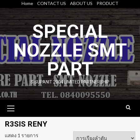
Skip
Home
CONTACT US
ABOUT US
PRODUCT
to
content
SPECIAL
NOZZLE SMT
PART
S.SUPANIT 2004 LIMITED PARTNERSHIP
Primary
Menu
R3SIS RENY
แสดง 1 รายการ