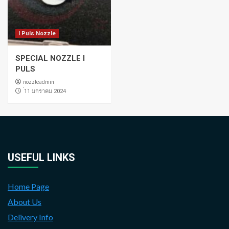
I Puls Nozzle
SPECIAL NOZZLE I
PULS
nozzleadmin
่11 มกราคม 2024
USEFUL LINKS
Home Page
About Us
Delivery Info