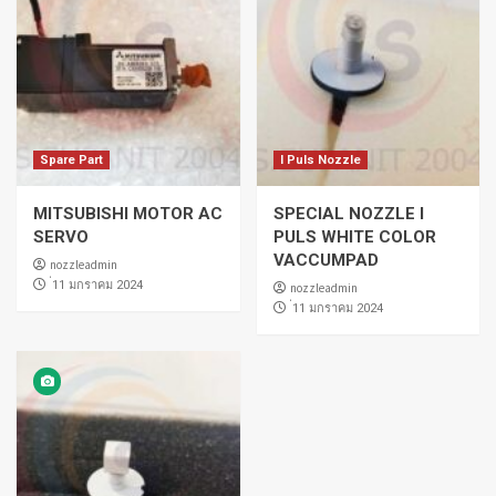
Spare Part
I Puls Nozzle
MITSUBISHI MOTOR AC
SPECIAL NOZZLE I
SERVO
PULS WHITE COLOR
VACCUMPAD
nozzleadmin
่11 มกราคม 2024
nozzleadmin
่11 มกราคม 2024