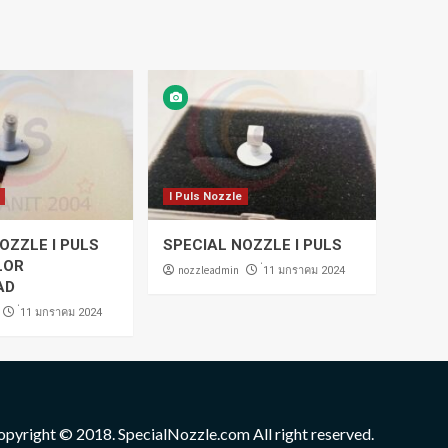
I Puls Nozzle
OZZLE I PULS
SPECIAL NOZZLE I PULS
LOR
nozzleadmin
่11 มกราคม 2024
AD
่11 มกราคม 2024
opyright © 2018. SpecialNozzle.com All right reserved.