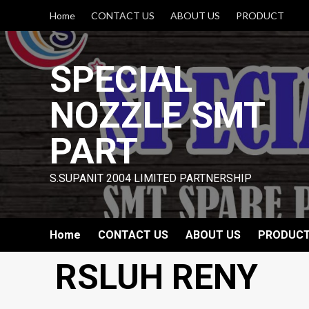
Skip
Home
CONTACT US
ABOUT US
PRODUCT
to
content
SPECIAL
NOZZLE SMT
PART
S.SUPANIT 2004 LIMITED PARTNERSHIP
Home
CONTACT US
ABOUT US
PRODUC
RSLUH RENY