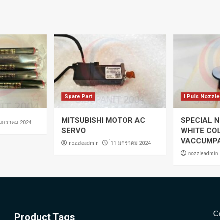
Spare Part
I Puls Nozzle
MITSUBISHI MOTOR AC
SPECIAL N
 มกราคม 2024
SERVO
WHITE CO
VACCUMP
nozzleadmin
่11 มกราคม 2024
nozzleadmin
C
Product Tags