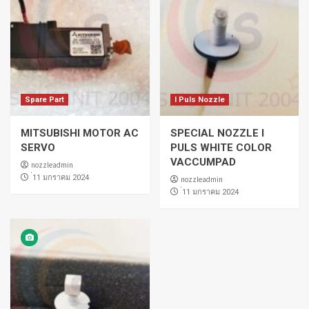
Spare Part
I Puls Nozzle
MITSUBISHI MOTOR AC
SPECIAL NOZZLE I
SERVO
PULS WHITE COLOR
VACCUMPAD
nozzleadmin
่11 มกราคม 2024
nozzleadmin
่11 มกราคม 2024