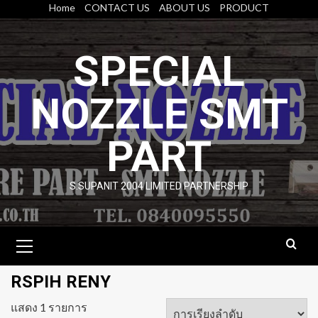
Skip
Home
CONTACT US
ABOUT US
PRODUCT
to
content
SPECIAL
NOZZLE SMT
PART
S.SUPANIT 2004 LIMITED PARTNERSHIP
Primary
Menu
RSPIH RENY
แสดง 1 รายการ