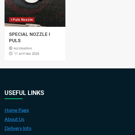
I Puls Nozzle
SPECIAL NOZZLE I
PULS
nozzleadmin
่11 มกราคม 2024
USEFUL LINKS
Home Page
About Us
Delivery Info