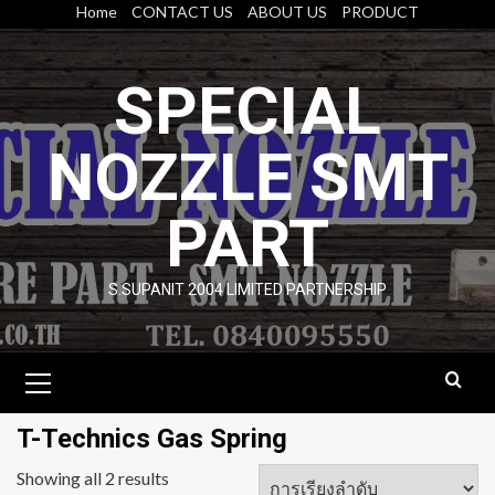
Skip
Home
CONTACT US
ABOUT US
PRODUCT
to
content
SPECIAL
NOZZLE SMT
PART
S.SUPANIT 2004 LIMITED PARTNERSHIP
Primary
Menu
T-Technics Gas Spring
Showing all 2 results