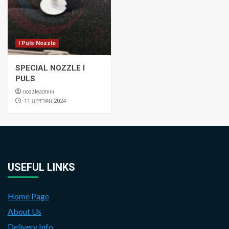
I Puls Nozzle
SPECIAL NOZZLE I
PULS
nozzleadmin
่11 มกราคม 2024
USEFUL LINKS
Home Page
About Us
Delivery Info