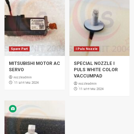
Spare Part
I Puls Nozzle
MITSUBISHI MOTOR AC
SPECIAL NOZZLE I
SERVO
PULS WHITE COLOR
VACCUMPAD
nozzleadmin
่11 มกราคม 2024
nozzleadmin
่11 มกราคม 2024