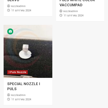
SERVO
PULS WHITE COLOR
VACCUMPAD
nozzleadmin
่11 มกราคม 2024
nozzleadmin
่11 มกราคม 2024
I Puls Nozzle
SPECIAL NOZZLE I
PULS
nozzleadmin
่11 มกราคม 2024