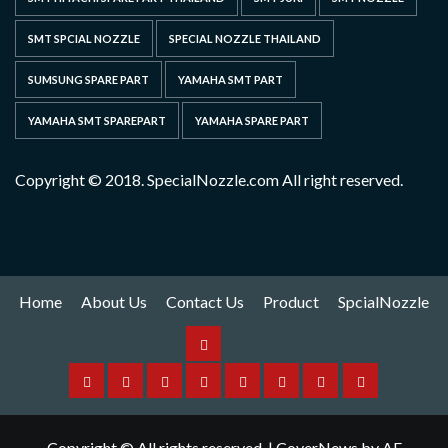
SMT SPCIAL NOZZLE
SPECIAL NOZZLE THAILAND
SUMSUNG SPARE PART
YAMAHA SMT PART
YAMAHA SMT SPAREPART
YAMAHA SPARE PART
Copyright © 2018. SpecialNozzle.com All right reserved.
Home
About Us
Contact Us
Product
SpcialNozzle
Product
Home
About
Contact
Spare
Yamaha
I
Hitachi
SpcialNozzle
Us
Us
Part
Nozzle
Puls
Nozzle
Copyright © All rights reserved.
|
CoverNews
by AF