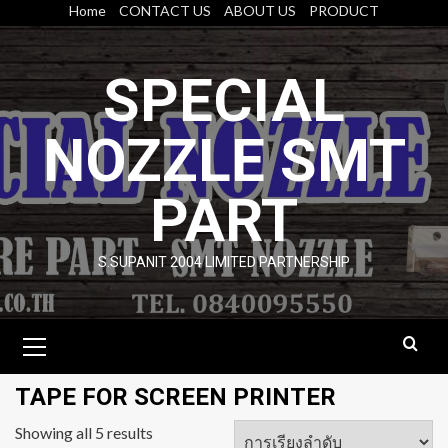
Skip
Home
CONTACT US
ABOUT US
PRODUCT
to
content
SPECIAL
NOZZLE SMT
PART
S.SUPANIT 2004 LIMITED PARTNERSHIP
Primary
Menu
TAPE FOR SCREEN PRINTER
Showing all 5 results