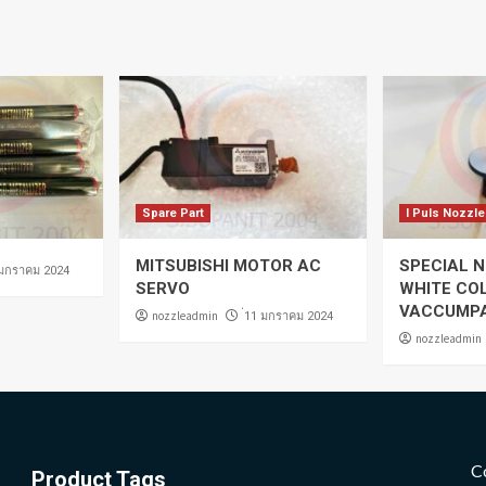
Spare Part
I Puls Nozzle
MITSUBISHI MOTOR AC
SPECIAL N
 มกราคม 2024
SERVO
WHITE CO
VACCUMP
nozzleadmin
่11 มกราคม 2024
nozzleadmin
C
Product Tags