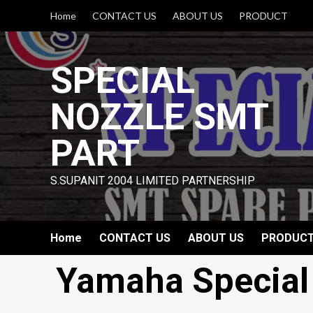
Skip
Home
CONTACT US
ABOUT US
PRODUCT
to
content
SPECIAL
NOZZLE SMT
PART
S.SUPANIT 2004 LIMITED PARTNERSHIP
Home
CONTACT US
ABOUT US
PRODUC
Yamaha Special