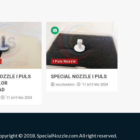
I Puls Nozzle
OZZLE I PULS
SPECIAL NOZZLE I PULS
LOR
nozzleadmin
่11 มกราคม 2024
AD
่11 มกราคม 2024
opyright © 2018. SpecialNozzle.com All right reserved.