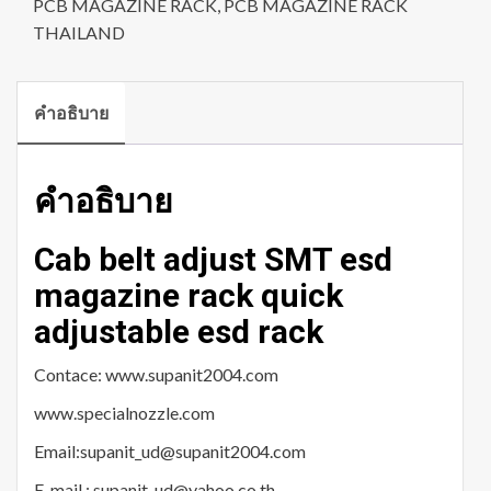
PCB MAGAZINE RACK
,
PCB MAGAZINE RACK
THAILAND
คำอธิบาย
คำอธิบาย
Cab belt adjust SMT esd
magazine rack quick
adjustable esd rack
Contace: www.supanit2004.com
www.specialnozzle.com
Email:supanit_ud@supanit2004.com
E-mail : supanit_ud@yahoo.co.th