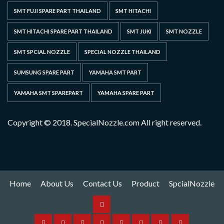
SMT FUJI SPARE PART THAILAND
SMT HITACHI
SMT HITACHI SPARE PART THAILAND
SMT JUKI
SMT NOZZLE
SMT SPCIAL NOZZLE
SPECIAL NOZZLE THAILAND
SUMSUNG SPARE PART
YAMAHA SMT PART
YAMAHA SMT SPAREPART
YAMAHA SPARE PART
Copyright © 2018. SpecialNozzle.com All right reserved.
Home
About Us
Contact Us
Product
SpcialNozzle
Product