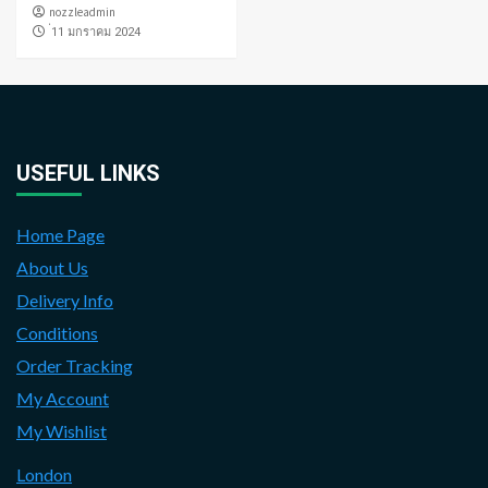
nozzleadmin
่11 มกราคม 2024
USEFUL LINKS
Home Page
About Us
Delivery Info
Conditions
Order Tracking
My Account
My Wishlist
London