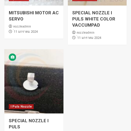
MITSUBISHI MOTOR AC
SPECIAL NOZZLE I
SERVO
PULS WHITE COLOR
VACCUMPAD
nozzleadmin
่11 มกราคม 2024
nozzleadmin
่11 มกราคม 2024
I Puls Nozzle
SPECIAL NOZZLE I
PULS