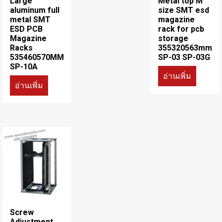
Large
Metal top M
aluminum full
size SMT esd
metal SMT
magazine
ESD PCB
rack for pcb
Magazine
storage
Racks
355320563mm
535460570MM
SP-03 SP-03G
SP-10A
อ่านเพิ่ม
อ่านเพิ่ม
Screw
Adjustment