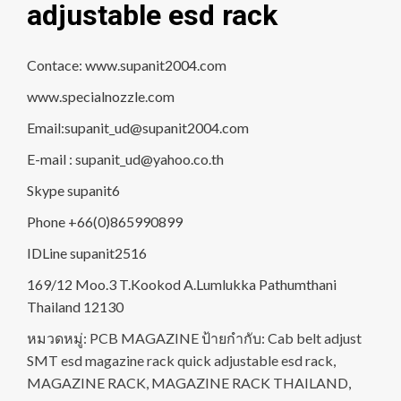
adjustable esd rack
Contace: www.supanit2004.com
www.specialnozzle.com
Email:supanit_ud@supanit2004.com
E-mail : supanit_ud@yahoo.co.th
Skype supanit6
Phone +66(0)865990899
IDLine supanit2516
169/12 Moo.3 T.Kookod A.Lumlukka Pathumthani
Thailand 12130
หมวดหมู่:
PCB MAGAZINE
ป้ายกำกับ:
Cab belt adjust
SMT esd magazine rack quick adjustable esd rack
,
MAGAZINE RACK
,
MAGAZINE RACK THAILAND
,